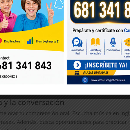
dizaje.
studio
apte a tu estilo de vida y compromisos. Determina c
 y organiza tus sesiones de estudio en bloques estruc
ucativas para variar tu enfoque de aprendizaje.
básico
ndote en lo básico. Aprende el alfabeto, los números, 
 las reglas fundamentales de la gramática inglesa. Es
a y la conversación
 mejorar tu comprensión oral. Escucha música en inglé
de frases. Además, busca oportunidades para practicar