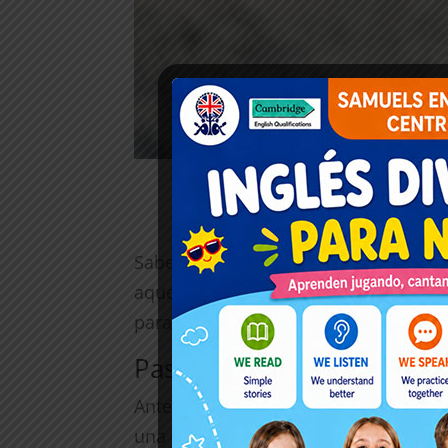
Sabemos que comenzar a aprender un
aquellos que se aventuran en el mund
para principiantes, con el objetivo d
Paso 1: Establece objetivo
Antes de sumergirte en el aprendizaj
una conversación básica, viajar con 