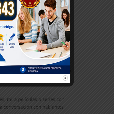
uánto tiempo puedes dedicar
turados. Utiliza recursos online,
y las expresiones cotidianas.
te sólido fundamento te preparará
s, mira películas o series con
 la conversación con hablantes