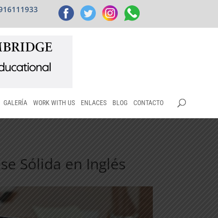
 916111933
GALERÍA
WORK WITH US
ENLACES
BLOG
CONTACTO
se Sólida en Inglés