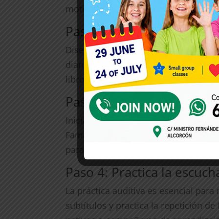
motivación durante tu viaje de apren
Paso 2: Crea un plan de e
Diseña un plan de estudio que se ad
diariamente al aprendizaje del inglés
libros de gramática y aplicaciones ed
Paso 3: Comienza con lo 
Inicia tu viaje de aprendizaje centrá
Familiarízate con la pronunciación y
para avanzar con confianza.
Paso 4: Practica la escuch
La práctica auditiva es esencial para
subtítulos y practica la repetición 