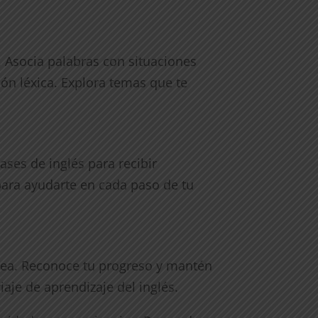
. Asocia palabras con situaciones
ión léxica. Explora temas que te
ases de inglés para recibir
para ayudarte en cada paso de tu
 sea. Reconoce tu progreso y mantén
viaje de aprendizaje del inglés.