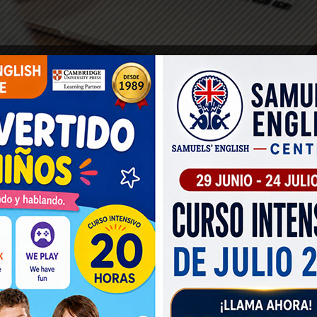
 nuevo idioma puede ser emocionante y desafiante a
o del inglés por primera vez. En este artículo, te p
e ayudarte a construir una base sólida en inglés.
s realistas
e del inglés, define tus metas de manera clara y real
confianza o mejorar tus oportunidades laborales? Est