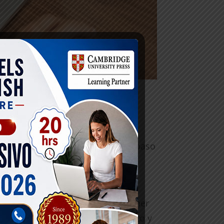
 la vez, especialmente para
roporcionaremos una guía paso a paso
ista. ¿Quieres ser capaz de mantener
ablecer metas te dará un propósito y